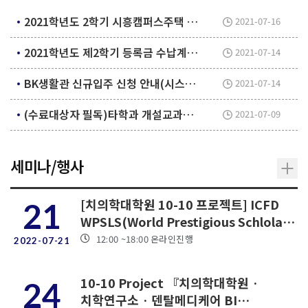
차) 2021. 8....
2021학년도 2학기 시흥캠퍼스주택 대학원생 입주자 모집 안내
2021-07-16
2021학년도 제2학기 등록금 수납계획 알림
2021-07-14
BK생활관 신규입주 신청 안내(시스템 신청)
2021-07-14
(수료대상자 필독)타학과 개설교과목 수료학점 인정 승인 신청서 제출
2021-07-09
세미나/행사
[치의학대학원 10-10 프로젝트] ICFD
21
WPSLS(World Prestigious Schlolar
Lecture Series)
12:00
~18:00
온라인진행
2022-07-21
10-10 Project 『치의학대학원 ·
24
치학연구소 · 덴탈메디케어 BI