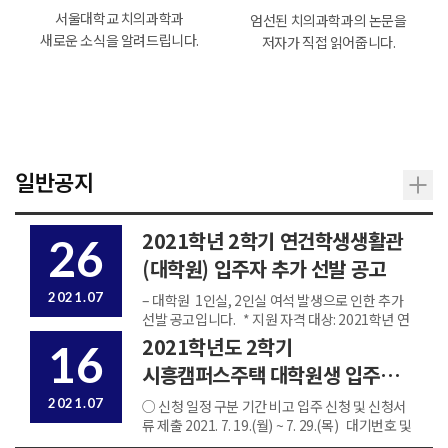
서울대학교 치의과학과
엄선된 치의과학과의 논문을
새로운 소식을 알려드립니다.
저자가 직접 읽어줍니다.
Read More
Read More
일반공지
2021학년 2학기 연건학생생활관
26
(대학원) 입주자 추가 선발 공고
2021.07
– 대학원 1인실, 2인실 여석 발생으로 인한 추가
선발 공고입니다. * 지원 자격 대상: 2021학년 연
건캠퍼스 재학(예정)인 일반 대학원생(신입생, 재
2021학년도 2학기
16
학생, 연구생) * 신청 및 서류제출기간:
시흥캠퍼스주택 대학원생 입주자
2021.08.02(월) ~ 2021.08.06(금) 09:00 ~...
모집 안내
2021.07
○ 신청 일정 구분 기간 비고 입주 신청 및 신청서
류 제출 2021. 7. 19.(월) ~ 7. 29.(목) 대기번호 및
입주대상자 발표 2021. 8. 6.(금) 입주서류제출(1