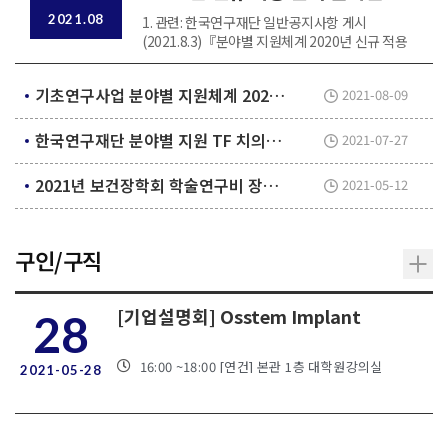
공청회 발표자료 안내
2021.08
1. 관련: 한국연구재단 일반공지사항 게시
(2021.8.3)『분야별 지원체계 2020년 신규 적용
분야 온라인 공청회 발표자료 공지』 2. 2022년
연구자 주도 기초연구사업 학문분야별지원체계
기초연구사업 분야별 지원체계 2022년 신규 적용 분야 온라인 공청회 발표자료 안내
2021-08-09
전 분야 시행을 위해 과학기술정보통신부 주관으
로 3일간(21.7.27.(화) ~7.29.(목)까지 유튜브...
한국연구재단 분야별 지원 TF 치의학분야 온라인 공청회
2021-07-27
2021년 보건장학회 학술연구비 장학생 신청 안내(~5/25)
2021-05-12
구인/구직
[기업설명회] Osstem Implant
28
16:00
~18:00
[연건] 본관 1층 대학원강의실
2021-05-28